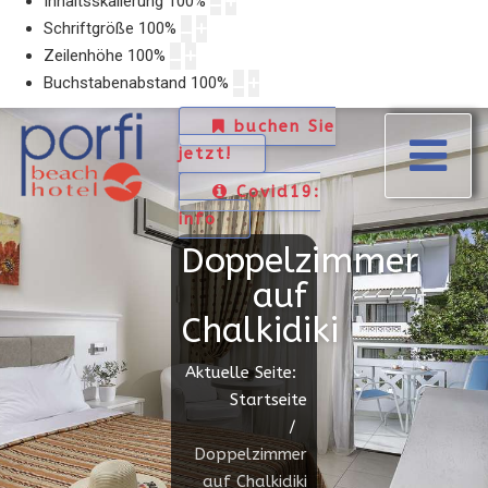
Inhaltsskalierung
100
%
Schriftgröße
100
%
Zeilenhöhe
100
%
Buchstabenabstand
100
%
buchen Sie
jetzt!
Covid19:
info
Doppelzimmer
auf
Chalkidiki
Aktuelle Seite:
Startseite
Doppelzimmer
auf Chalkidiki